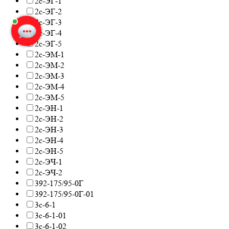
2с-ЭГ-1
Елена Савкина
печатает...
2с-ЭГ-2
2с-ЭГ-3
Введите сообщение
2с-ЭГ-4
2с-ЭГ-5
2с-ЭМ-1
2с-ЭМ-2
2с-ЭМ-3
2с-ЭМ-4
2с-ЭМ-5
2с-ЭН-1
2с-ЭН-2
2с-ЭН-3
2с-ЭН-4
2с-ЭН-5
2с-ЭЧ-1
2с-ЭЧ-2
392-175/95-0Г
392-175/95-0Г-01
3с-6-1
3с-6-1-01
3с-6-1-02